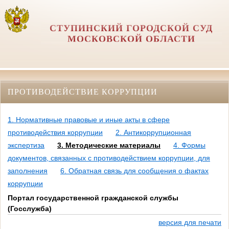
СТУПИНСКИЙ ГОРОДСКОЙ СУД
МОСКОВСКОЙ ОБЛАСТИ
ПРОТИВОДЕЙСТВИЕ КОРРУПЦИИ
1. Нормативные правовые и иные акты в сфере
противодействия коррупции
2. Антикоррупционная
экспертиза
3. Методические материалы
4. Формы
документов, связанных с противодействием коррупции, для
заполнения
6. Обратная связь для сообщения о фактах
коррупции
Портал государственной гражданской службы
(Госслужба)
версия для печати