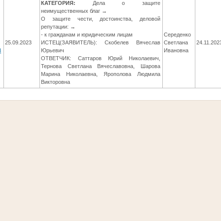
КАТЕГОРИЯ:
Дела о защите
неимущественных благ →
О защите чести, достоинства, деловой
репутации: →
- к гражданам и юридическим лицам
Середенко
25.09.2023
ИСТЕЦ(ЗАЯВИТЕЛЬ): Скобелев Вячеслав
Светлана
24.11.202
3
Юрьевич
Ивановна
ОТВЕТЧИК: Саттаров Юрий Николаевич,
Тернова Светлана Вячеславовна, Шарова
Марина Николаевна, Ярополова Людмила
Викторовна