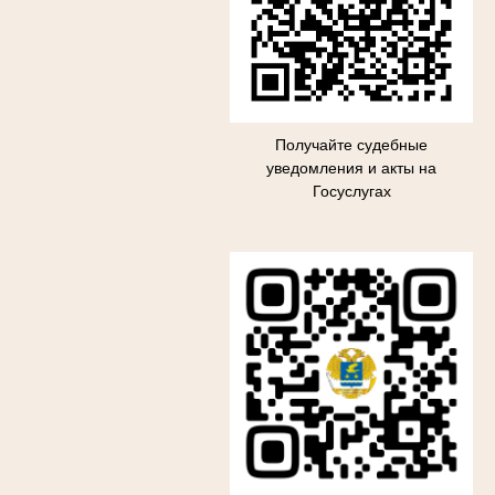
Получайте судебные
уведомления и акты на
Госуслугах