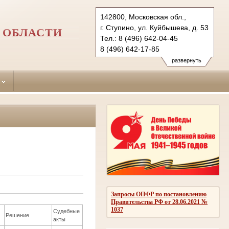
142800, Московская обл.,
г. Ступино, ул. Куйбышева, д. 53
 ОБЛАСТИ
Тел.: 8 (496) 642-04-45
8 (496) 642-17-85
8 (496) 642-18-13
развернуть
stupino.mo@sudrf.ru
Запросы ОПФР по постановлению
Правительства РФ от 28.06.2021 №
1037
Судебные
Решение
акты