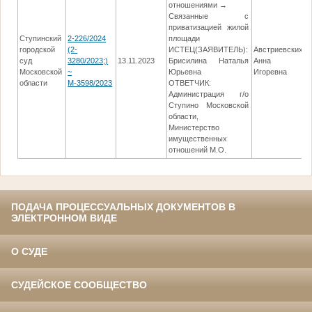
отношениями →
Связанные с
приватизацией жилой
Ступинский
2-226/2024
площади
городской
(2-
ИСТЕЦ(ЗАЯВИТЕЛЬ):
Австриевских
суд
3280/2023;)
13.11.2023
Брисилина Наталья
Анна
Московской
~
Юрьевна
Игоревна
области
М-3598/2023
ОТВЕТЧИК:
Администрация г/о
Ступино Московской
области,
Министерство
имущественных
отношений М.О.
ПОДАЧА ПРОЦЕССУАЛЬНЫХ ДОКУМЕНТОВ В
ЭЛЕКТРОННОМ ВИДЕ
О СУДЕ
СУДЕЙСКОЕ СООБЩЕСТВО