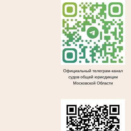
Официальный телеграм-канал
судов общей юрисдикции
Московской Области