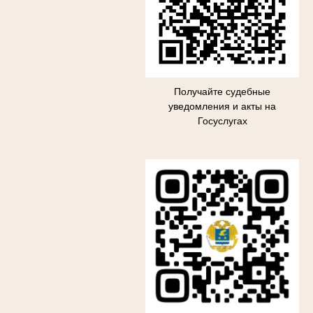
Получайте судебные
уведомления и акты на
Госуслугах