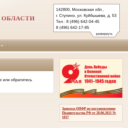
142800, Московская обл.,
г. Ступино, ул. Куйбышева, д. 53
 ОБЛАСТИ
Тел.: 8 (496) 642-04-45
8 (496) 642-17-85
8 (496) 642-18-13
развернуть
stupino.mo@sudrf.ru
е или обратитесь
Запросы ОПФР по постановлению
Правительства РФ от 28.06.2021 №
1037