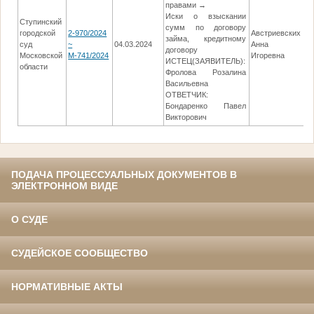
правами →
Иски о взыскании
Ступинский
сумм по договору
городской
2-970/2024
Австриевских
займа, кредитному
суд
~
04.03.2024
Анна
0
договору
Московской
М-741/2024
Игоревна
ИСТЕЦ(ЗАЯВИТЕЛЬ):
области
Фролова Розалина
Васильевна
ОТВЕТЧИК:
Бондаренко Павел
Викторович
ПОДАЧА ПРОЦЕССУАЛЬНЫХ ДОКУМЕНТОВ В
ЭЛЕКТРОННОМ ВИДЕ
О СУДЕ
СУДЕЙСКОЕ СООБЩЕСТВО
НОРМАТИВНЫЕ АКТЫ