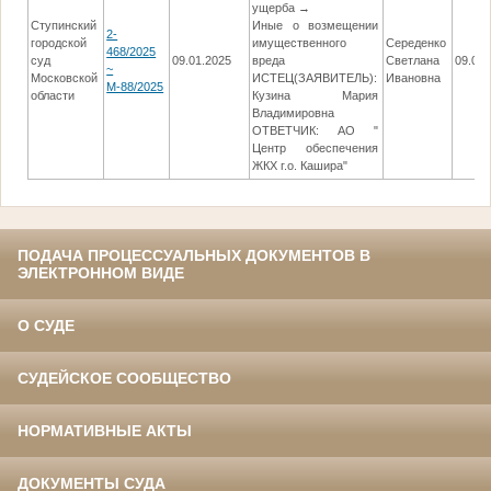
ущерба →
Ступинский
Иные о возмещении
2-
городской
имущественного
Середенко
468/2025
суд
09.01.2025
вреда
Светлана
09.06.
~
Московской
ИСТЕЦ(ЗАЯВИТЕЛЬ):
Ивановна
М-88/2025
области
Кузина Мария
Владимировна
ОТВЕТЧИК: АО "
Центр обеспечения
ЖКХ г.о. Кашира"
ПОДАЧА ПРОЦЕССУАЛЬНЫХ ДОКУМЕНТОВ В
ЭЛЕКТРОННОМ ВИДЕ
О СУДЕ
СУДЕЙСКОЕ СООБЩЕСТВО
НОРМАТИВНЫЕ АКТЫ
ДОКУМЕНТЫ СУДА