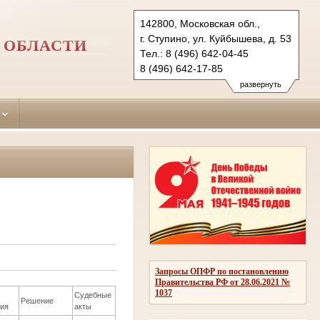
142800, Московская обл.,
г. Ступино, ул. Куйбышева, д. 53
 ОБЛАСТИ
Тел.: 8 (496) 642-04-45
8 (496) 642-17-85
8 (496) 642-18-13
развернуть
stupino.mo@sudrf.ru
Запросы ОПФР по постановлению
Правительства РФ от 28.06.2021 №
1037
Судебные
Решение
ия
акты