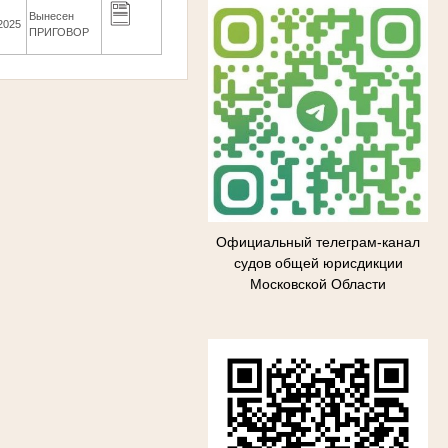
Вынесен
2025
ПРИГОВОР
Официальный телеграм-канал
судов общей юрисдикции
Московской Области