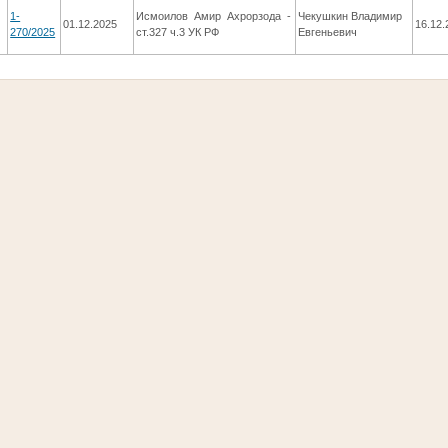
1-
Исмоилов Амир Ахрорзода -
Чекушкин Владимир
01.12.2025
16.12.
270/2025
ст.327 ч.3 УК РФ
Евгеньевич