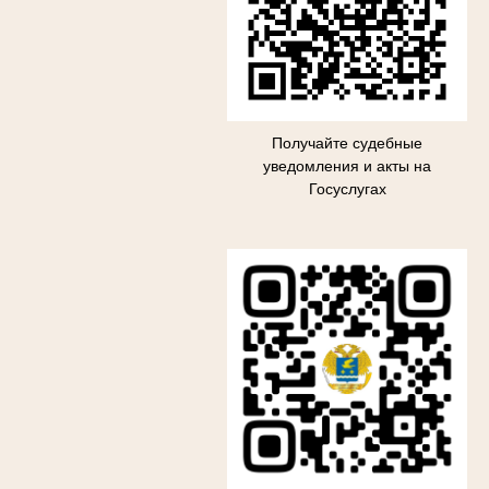
Получайте судебные
уведомления и акты на
Госуслугах